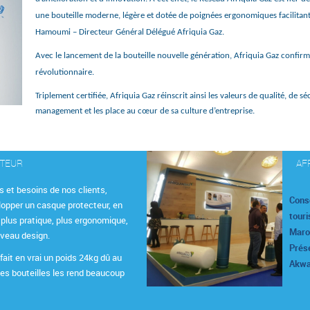
une bouteille moderne, légère et dotée de poignées ergonomiques facilitan
Hamoumi – Directeur Général Délégué Afriquia Gaz.
Avec le lancement de la bouteille nouvelle génération, Afriquia Gaz confir
révolutionnaire.
Triplement certifiée, Afriquia Gaz réinscrit ainsi les valeurs de qualité, de
management et les place au cœur de sa culture d’entreprise.
CTEUR
AF
s et besoins de nos clients,
Cons
lopper un casque protecteur, en
touri
 plus pratique, plus ergonomique,
Maroc
uveau design.
Prése
fait en vrai un poids 24kg dû au
Akwa
les bouteilles les rend beaucoup