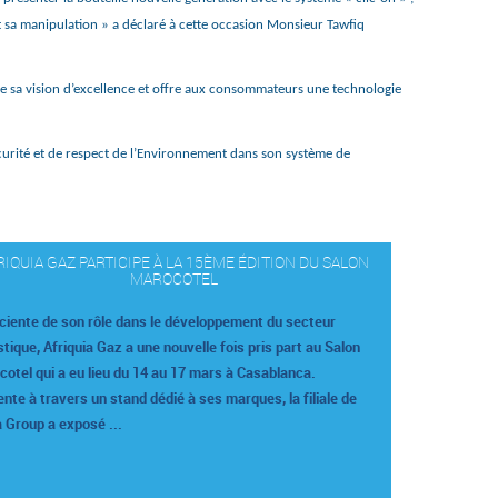
t sa manipulation » a déclaré à cette occasion Monsieur Tawfiq
me sa vision d’excellence et offre aux consommateurs une technologie
 sécurité et de respect de l’Environnement dans son système de
RIQUIA GAZ PARTICIPE À LA 15ÈME ÉDITION DU SALON
MAROCOTEL
ciente de son rôle dans le développement du secteur
stique, Afriquia Gaz a une nouvelle fois pris part au Salon
otel qui a eu lieu du 14 au 17 mars à Casablanca.
nte à travers un stand dédié à ses marques, la filiale de
 Group a exposé ...