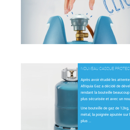
NOUVEAU CASQUE PROTE
Après avoir étudié les attente
Afriquia Gaz a décidé de déve
rendant la bouteille beaucoup
plus sécurisée et avec un no
Une bouteille de gaz de 12kg, 
métal, la poignée ajoutée sur 
plus ...