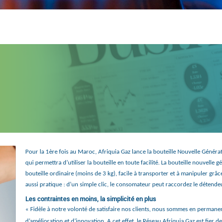
Pour la 1ère fois au Maroc, Afriquia Gaz lance la bouteille Nouvelle Généra
qui permettra d’utiliser la bouteille en toute facilité. La bouteille nouvelle g
bouteille ordinaire (moins de 3 kg), facile à transporter et à manipuler grâ
aussi pratique : d’un simple clic, le consomateur peut raccordez le détendeur 
Les contraintes en moins, la simplicité en plus
« Fidèle à notre volonté de satisfaire nos clients, nous sommes en perman
d’amélioration et d’innovation. A cet effet, le Réseau Afriquia Gaz est fier d