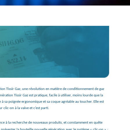
tion Tissir Gaz, une révolution en matière de conditionnement de gaz
énération Tissir Gaz est pratique, facile à utiliser, moins lourde que la
ce à sa poignée ergonomique et sa coque agréable au toucher. Elle est
clic-on à la valve et c’est parti.
ence à la recherche de nouveaux produits, et constamment en quête
e présenter la bouteille nouvelle génération avec le système « clic-on » ;