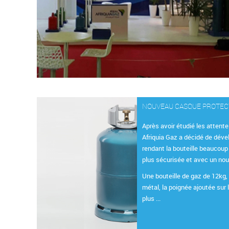
NOUVEAU CASQUE PROTE
Après avoir étudié les attente
Afriquia Gaz a décidé de déve
rendant la bouteille beaucoup
plus sécurisée et avec un no
Une bouteille de gaz de 12kg, 
métal, la poignée ajoutée sur 
plus ...