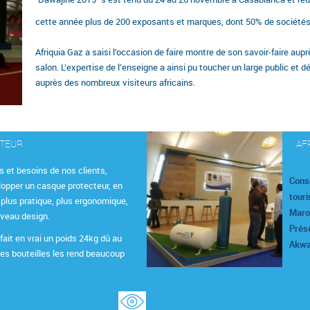
cette année plus de 200 exposants et marques, dont 50% de sociétés
Afriquia Gaz a saisi l’occasion de faire montre de son savoir-faire au
salon. L’expertise de l’enseigne a ainsi pu toucher un large public et 
auprès des nombreux visiteurs africains.
CTEUR
AF
s et besoins de nos clients,
Cons
lopper un casque protecteur, en
touri
 plus pratique, plus ergonomique,
Maroc
uveau design.
Prése
fait en vrai un poids 24kg dû au
Akwa
les bouteilles les rend beaucoup