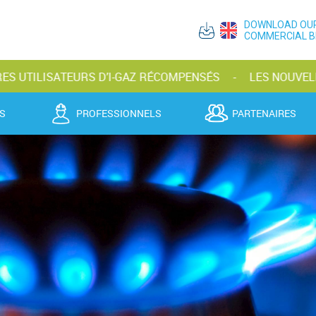
DOWNLOAD OU
COMMERCIAL 
ATEURS D’I-GAZ RÉCOMPENSÉS
LES NOUVELLES BOUTEI
S
PROFESSIONNELS
PARTENAIRES