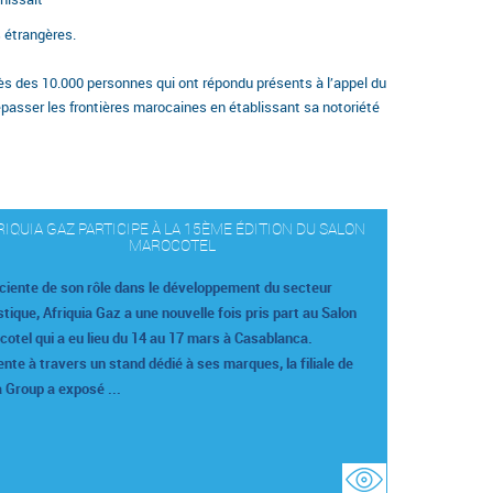
 étrangères.
près des 10.000 personnes qui ont répondu présents à l’appel du
dépasser les frontières marocaines en établissant sa notoriété
RIQUIA GAZ PARTICIPE À LA 15ÈME ÉDITION DU SALON
MAROCOTEL
ciente de son rôle dans le développement du secteur
stique, Afriquia Gaz a une nouvelle fois pris part au Salon
otel qui a eu lieu du 14 au 17 mars à Casablanca.
nte à travers un stand dédié à ses marques, la filiale de
 Group a exposé ...