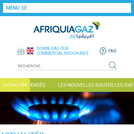
MENU
DOWNLOAD OUR
FAQ
COMMERCIAL BROCHURES
GAZ RÉCOMPENSÉS
LES NOUVELLES BOUTEILLES D’AFR
ACTUALITÉS