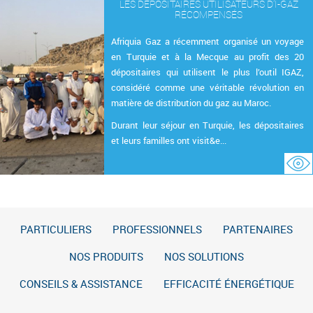
LES DÉPOSITAIRES UTILISATEURS D’I-GAZ
RÉCOMPENSÉS
Afriquia Gaz a récemment organisé un voyage
en Turquie et à la Mecque au profit des 20
dépositaires qui utilisent le plus l’outil IGAZ,
considéré comme une véritable révolution en
matière de distribution du gaz au Maroc.
Durant leur séjour en Turquie, les dépositaires
et leurs familles ont visit&e...
PARTICULIERS
PROFESSIONNELS
PARTENAIRES
NOS PRODUITS
NOS SOLUTIONS
CONSEILS & ASSISTANCE
EFFICACITÉ ÉNERGÉTIQUE