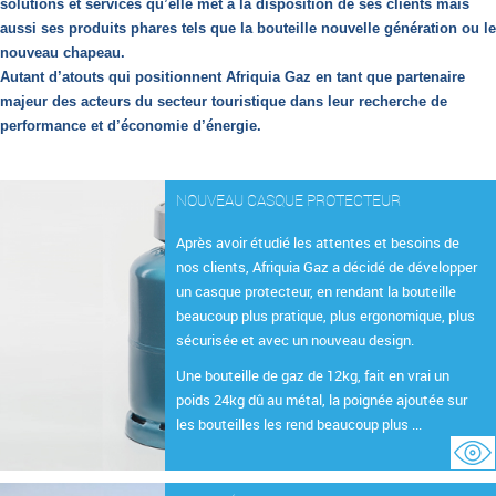
solutions et services qu’elle met à la disposition de ses clients mais
aussi ses produits phares tels que la bouteille nouvelle génération ou le
nouveau chapeau.
Autant d’atouts qui positionnent Afriquia Gaz en tant que partenaire
majeur des acteurs du secteur touristique dans leur recherche de
performance et d’économie d’énergie.
NOUVEAU CASQUE PROTECTEUR
Après avoir étudié les attentes et besoins de
nos clients, Afriquia Gaz a décidé de développer
un casque protecteur, en rendant la bouteille
beaucoup plus pratique, plus ergonomique, plus
sécurisée et avec un nouveau design.
Une bouteille de gaz de 12kg, fait en vrai un
poids 24kg dû au métal, la poignée ajoutée sur
les bouteilles les rend beaucoup plus ...