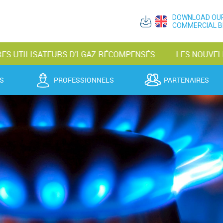
DOWNLOAD OU
COMMERCIAL 
ATEURS D’I-GAZ RÉCOMPENSÉS
LES NOUVELLES BOUTEI
S
PROFESSIONNELS
PARTENAIRES