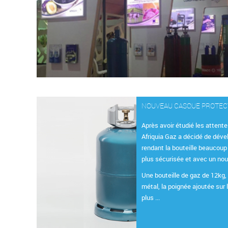
NOUVEAU CASQUE PROTE
Après avoir étudié les attente
Afriquia Gaz a décidé de déve
rendant la bouteille beaucoup
plus sécurisée et avec un no
Une bouteille de gaz de 12kg, 
métal, la poignée ajoutée sur 
plus ...