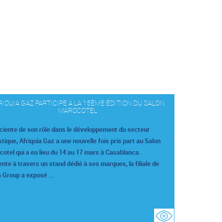
RIQUIA GAZ PARTICIPE À LA 15ÈME ÉDITION DU SALON
MAROCOTEL
ciente de son rôle dans le développement du secteur
stique, Afriquia Gaz a une nouvelle fois pris part au Salon
otel qui a eu lieu du 14 au 17 mars à Casablanca.
nte à travers un stand dédié à ses marques, la filiale de
 Group a exposé ...