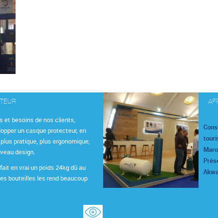
CTEUR
AF
s et besoins de nos clients,
Cons
lopper un casque protecteur, en
touri
 plus pratique, plus ergonomique,
Maroc
uveau design.
Prése
fait en vrai un poids 24kg dû au
Akwa
les bouteilles les rend beaucoup