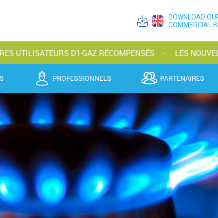
DOWNLOAD OU
COMMERCIAL 
SATEURS D’I-GAZ RÉCOMPENSÉS
LES NOUVELLES BOUTE
S
PROFESSIONNELS
PARTENAIRES