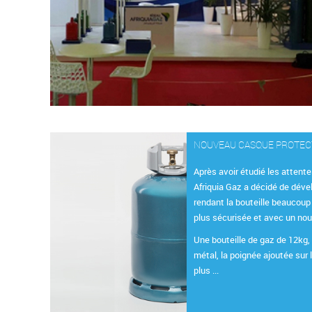
NOUVEAU CASQUE PROTE
Après avoir étudié les attente
Afriquia Gaz a décidé de déve
rendant la bouteille beaucoup
plus sécurisée et avec un no
Une bouteille de gaz de 12kg, 
métal, la poignée ajoutée sur 
plus ...