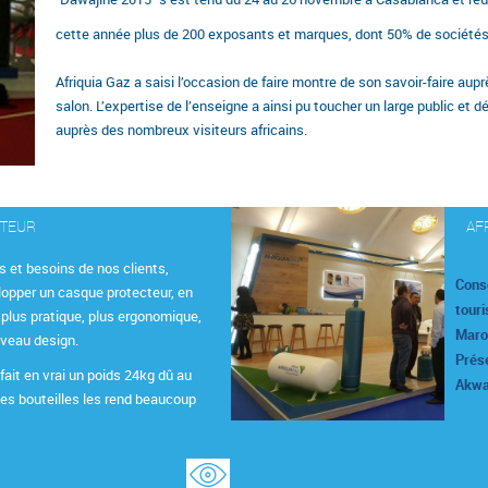
cette année plus de 200 exposants et marques, dont 50% de sociétés
Afriquia Gaz a saisi l’occasion de faire montre de son savoir-faire au
salon. L’expertise de l’enseigne a ainsi pu toucher un large public et 
auprès des nombreux visiteurs africains.
CTEUR
AF
s et besoins de nos clients,
Cons
lopper un casque protecteur, en
touri
 plus pratique, plus ergonomique,
Maroc
uveau design.
Prése
fait en vrai un poids 24kg dû au
Akwa
les bouteilles les rend beaucoup