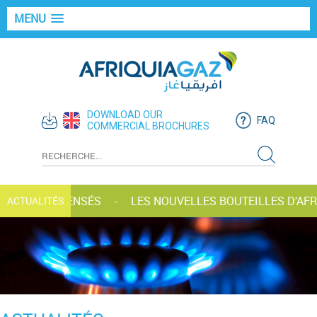
MENU
DOWNLOAD OUR
FAQ
COMMERCIAL BROCHURES
AZ RÉCOMPENSÉS
LES NOUVELLES BOUTEILLES D’AFRI
ACTUALITÉS