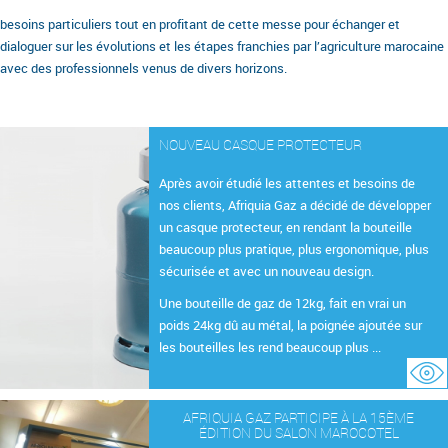
besoins particuliers tout en profitant de cette messe pour échanger et
dialoguer sur les évolutions et les étapes franchies par l’agriculture marocaine
avec des professionnels venus de divers horizons.
NOUVEAU CASQUE PROTECTEUR
Après avoir étudié les attentes et besoins de
nos clients, Afriquia Gaz a décidé de développer
un casque protecteur, en rendant la bouteille
beaucoup plus pratique, plus ergonomique, plus
sécurisée et avec un nouveau design.
Une bouteille de gaz de 12kg, fait en vrai un
poids 24kg dû au métal, la poignée ajoutée sur
les bouteilles les rend beaucoup plus ...
AFRIQUIA GAZ PARTICIPE À LA 15ÈME
ÉDITION DU SALON MAROCOTEL