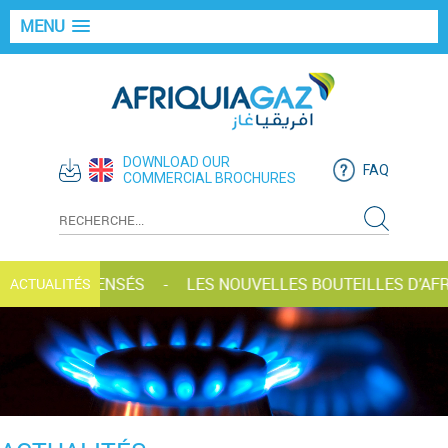
MENU
DOWNLOAD OUR
FAQ
COMMERCIAL BROCHURES
AZ RÉCOMPENSÉS
LES NOUVELLES BOUTEILLES D’AFRI
ACTUALITÉS