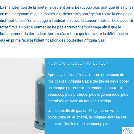
La manutention de la bouteille devient ainsi beaucoup plus pratique et sa prise
en main ergonomique. Le robinet est désormais protégé sur toute la chaine de
distribution, de l’emplissage à l’utilisation chez le consommateur. Le dispositif
rotatif mis en place permet de ne pas entraver l’emplissage ainsi que le
branchement du détendeur. Autant d’attributs qui font toute la différence et
qui en prime facilite l’identification des bouteilles Afriquia Gaz.
NOUVEAU CASQUE PROTECTEUR
Après avoir étudié les attentes et besoins de
nos clients, Afriquia Gaz a décidé de développer
un casque protecteur, en rendant la bouteille
beaucoup plus pratique, plus ergonomique, plus
sécurisée et avec un nouveau design.
Une bouteille de gaz de 12kg, fait en vrai un
poids 24kg dû au métal, la poignée ajoutée sur
les bouteilles les rend beaucoup plus ...